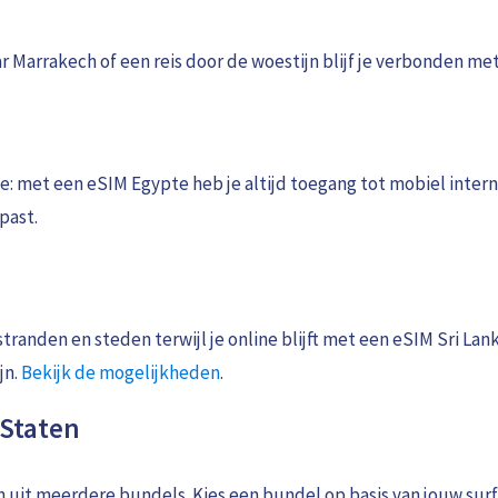
ar Marrakech of een reis door de woestijn blijf je verbonden me
e: met een eSIM Egypte heb je altijd toegang tot mobiel intern
past.
randen en steden terwijl je online blijft met een eSIM Sri Lanka
jn.
Bekijk de mogelijkheden
.
 Staten
n uit meerdere bundels. Kies een bundel op basis van jouw surf