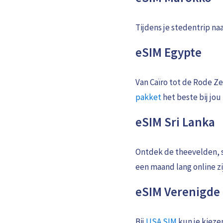
Tijdens je stedentrip na
eSIM Egypte
Van Caïro tot de Rode Ze
pakket
het beste bij jou 
eSIM Sri Lanka
Ontdek de theevelden, st
een maand lang online zi
eSIM Verenigde
Bij
USA SIM
kun je kieze