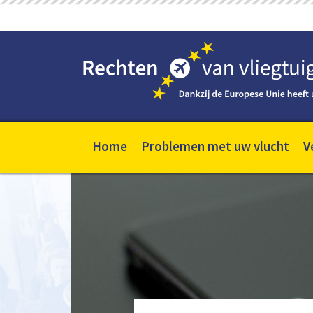
Home
Problemen met uw vlucht
V