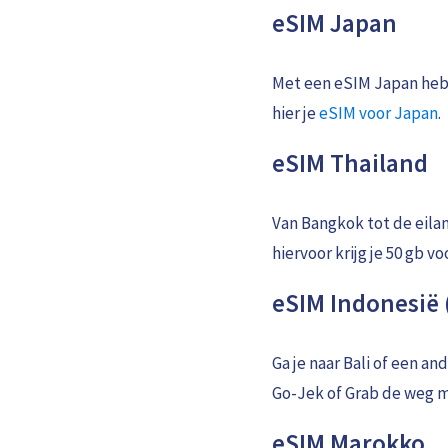
eSIM Japan
Met een eSIM Japan heb 
hier je
eSIM voor Japan
.
eSIM Thailand
Van Bangkok tot de eilan
hiervoor krijg je 50 gb v
eSIM Indonesië 
Ga je naar Bali of een a
Go-Jek of Grab de weg m
eSIM Marokko