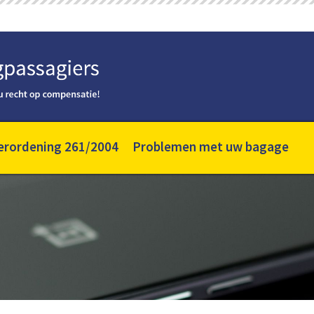
erordening 261/2004
Problemen met uw bagage