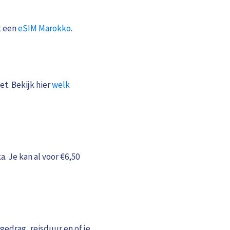
t een
eSIM Marokko
.
et. Bekijk hier
welk
. Je kan al voor €6,50
gedrag, reisduur en of je