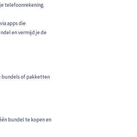
je telefoonrekening.
 via apps die
ndel en vermijd je de
se bundels of pakketten
 één bundel te kopen en