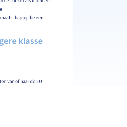
 het ticket als u binnen
re
tmaatschappij die een
agere klasse
ten van of naar de EU