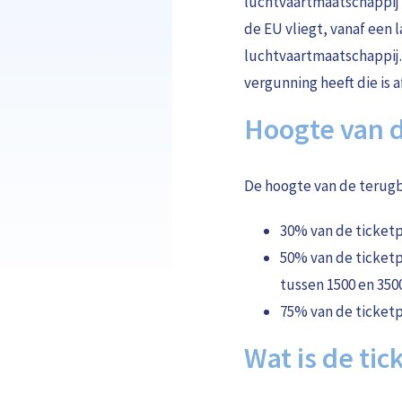
luchtvaartmaatschappij b
de EU vliegt, vanaf een 
luchtvaartmaatschappij.
vergunning heeft die is 
Hoogte van de
De hoogte van de terugbe
30% van de ticketp
50% van de ticketp
tussen 1500 en 350
75% van de ticketp
Wat is de tic